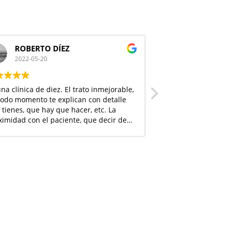
ROBERTO DÍEZ
Hermes
2022-05-20
2022-05-03
na clínica de diez. El trato inmejorable,
Un grupo de profes
todo momento te explican con detalle
cercanos, muy ama
tienes, que hay que hacer, etc. La
que hacen. Sin du
ximidad con el paciente, que decir de
recomendable. Trat
a, como que estuvieras en casa entre
l equipo, un 10 sobre 10. Sin
a la mejor clínica de odontología