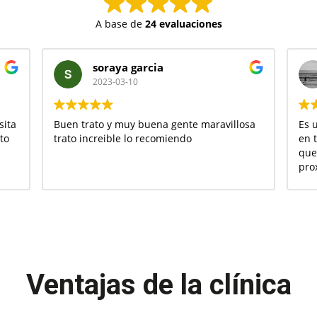
A base de
24 evaluaciones
soraya garcia
2023-03-10
sita
Buen trato y muy buena gente maravillosa
Es u
to
trato increible lo recomiendo
en 
que 
pro
ell
familiares. Y e
dud
Ventajas de la clínica