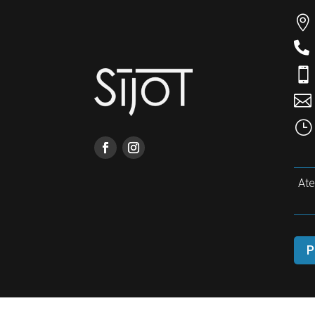




}
Ate
P