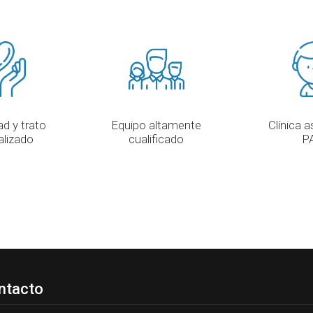
Clínica a
d y trato
Equipo altamente
P
alizado
cualificado
ntacto