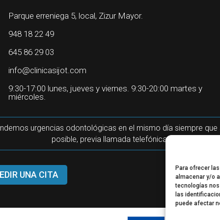
Parque erreniega 5, local, Zizur Mayor.
948 18 22 49
645 86 29 03
info@clinicasijot.com
9:30-17:00 lunes, jueves y viernes. 9:30-20:00 martes y
miércoles.
ndemos urgencias odontológicas en el mismo día siempre que
posible, previa llamada telefónica.
Para ofrecer la
EDIR UNA CITA
almacenar y/o a
tecnologías nos
las identificaci
puede afectar n