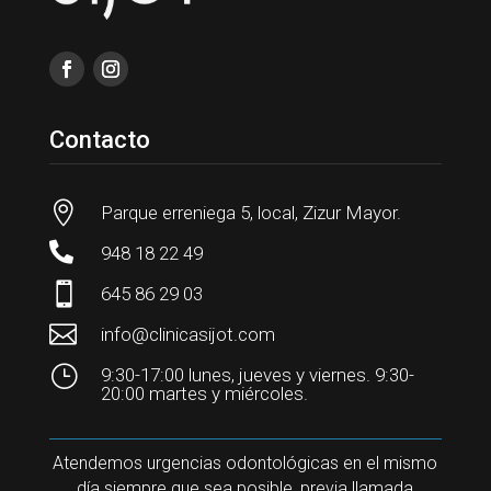
Contacto

Parque erreniega 5, local, Zizur Mayor.

948 18 22 49

645 86 29 03

info@clinicasijot.com
}
9:30-17:00 lunes, jueves y viernes. 9:30-
20:00 martes y miércoles.
Atendemos urgencias odontológicas en el mismo
día siempre que sea posible, previa llamada