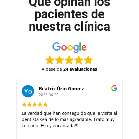
Qué opinan los
pacientes de
nuestra clínica
A base de
24 evaluaciones
Beatriz Úrio Gomez
2023-04-20
La verdad que han conseguido que la visita al
Bu
dentista sea de lo más agradable. Trato muy
tr
cercano. Estoy encantada!!!