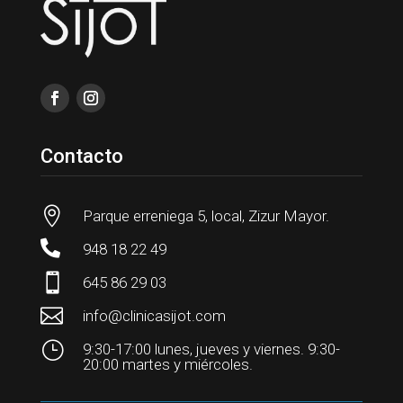
Contacto

Parque erreniega 5, local, Zizur Mayor.

948 18 22 49

645 86 29 03

info@clinicasijot.com
}
9:30-17:00 lunes, jueves y viernes. 9:30-
20:00 martes y miércoles.